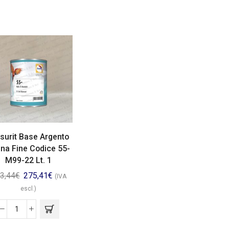
surit Base Argento
na Fine Codice 55-
M99-22 Lt. 1
3,44
€
275,41
€
(IVA
escl.)