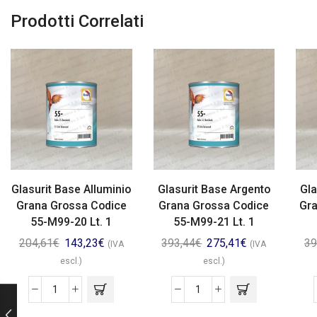
Prodotti Correlati
Glasurit Base Alluminio
Glasurit Base Argento
Gla
Grana Grossa Codice
Grana Grossa Codice
Gra
55-M99-20 Lt. 1
55-M99-21 Lt. 1
204,61
€
143,23
€
393,44
€
275,41
€
39
(IVA
(IVA
escl.)
escl.)