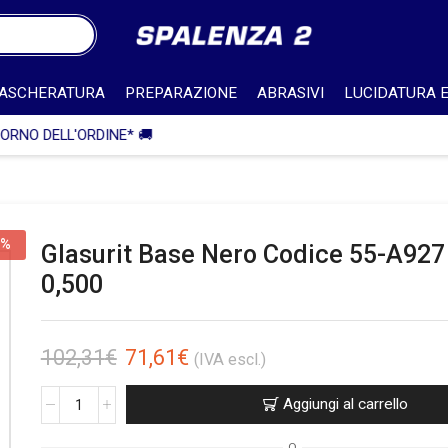
ASCHERATURA
PREPARAZIONE
ABRASIVI
LUCIDATURA E
🎁 SPEDIZIONE IN ITALIA GRATUITA PER ORDINI SUPERIORI A 750€
0%
Glasurit Base Nero Codice 55-A927 
0,500
102,31
€
71,61
€
(IVA escl.)
Aggiungi al carrello
O