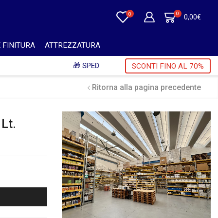
0
0
0,00
€
 FINITURA
ATTREZZATURA
 + IVA 🎁
SCONTI FINO AL 70%
Ritorna alla pagina precedente
Lt.