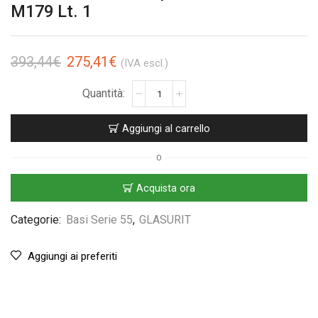
M179 Lt. 1
393,44
€
275,41
€
(IVA escl.)
Aggiungi al carrello
O
Acquista ora
Categorie:
Basi Serie 55
,
GLASURIT
Aggiungi ai preferiti