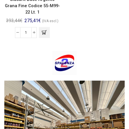
Grana Fine Codice 55-M99-
22 Lt. 1
393,44
€
275,41
€
(IVA escl.)