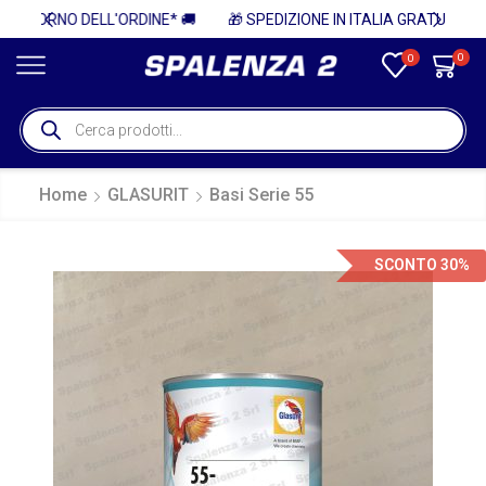
* 🚚
🎁 SPEDIZIONE IN ITALIA GRATUITA PER ORDINI SUPERIORI A 750€ + IVA 🎁
0
0
Home
GLASURIT
Basi Serie 55
SCONTO 30%