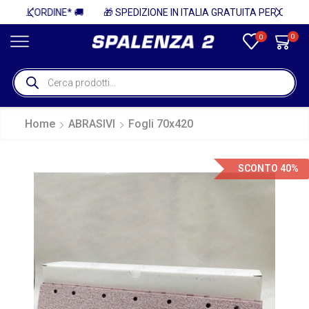
🚚
🎁 SPEDIZIONE IN ITALIA GRATUITA PER ORDINI SUPERIORI A 750€ + IVA 🎁
0
0
Home
ABRASIVI
Fogli 70x420
SCONTO 40%