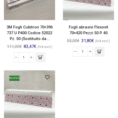
3M Fogli Cubitron 70×396
Fogli abrasivi Flexovit
737 U P400 Codice 52022
70×420 Pezzi 50 P. 40
Pz. 50 (Sostituito da...
53,00
€
31,80
€
(IVA escl.)
111,30
€
83,47
€
(IVA escl.)
NUOVO