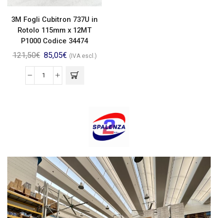
3M Fogli Cubitron 737U in
Rotolo 115mm x 12MT
P1000 Codice 34474
121,50
€
85,05
€
(IVA escl.)