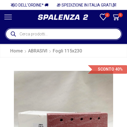
* 🚚
🎁 SPEDIZIONE IN ITALIA GRATUITA PER ORDINI SUPERIORI A 750€ + IVA 🎁
0
0
Home
ABRASIVI
Fogli 115x230
SCONTO 40%