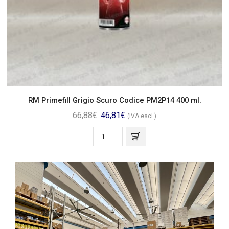
RM Primefill Grigio Scuro Codice PM2P14 400 ml.
66,88
€
46,81
€
(IVA escl.)