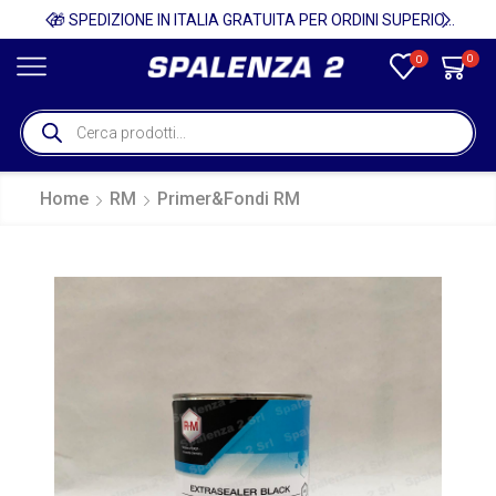
🚚
🎁 SPEDIZIONE IN ITALIA GRATUITA PER ORDINI SUPERIORI A 750€ + IVA 🎁
0
0
Home
RM
Primer&Fondi RM