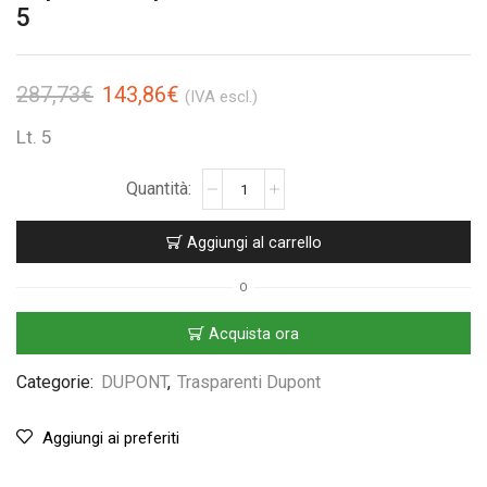
5
287,73
€
143,86
€
(IVA escl.)
Lt. 5
Aggiungi al carrello
O
Acquista ora
Categorie:
DUPONT
,
Trasparenti Dupont
Aggiungi ai preferiti