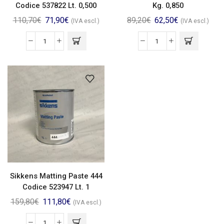
Codice 537822 Lt. 0,500
Kg. 0,850
110,70
€
71,90
€
89,20
€
62,50
€
(IVA escl.)
(IVA escl.)
Sikkens Matting Paste 444
Codice 523947 Lt. 1
159,80
€
111,80
€
(IVA escl.)