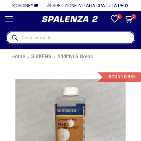
🚚
🎁 SPEDIZIONE IN ITALIA GRATUITA PER ORDINI SUPERIORI A 750€ + IVA 🎁
0
0
Home
SIKKENS
Additivi Sikkens
SCONTO 35%