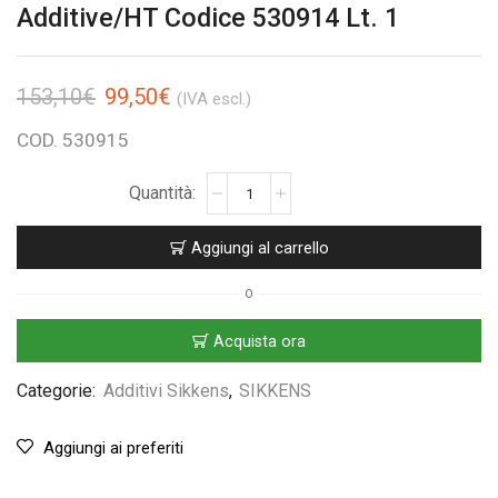
Additive/HT Codice 530914 Lt. 1
153,10
€
99,50
€
(IVA escl.)
COD. 530915
Aggiungi al carrello
O
Acquista ora
Categorie:
Additivi Sikkens
,
SIKKENS
Aggiungi ai preferiti