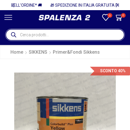
 🚚
🎁 SPEDIZIONE IN ITALIA GRATUITA PER ORDINI SUPERIORI A 750€ + IVA 🎁
0
0
Home
SIKKENS
Primer&Fondi Sikkens
SCONTO 40%