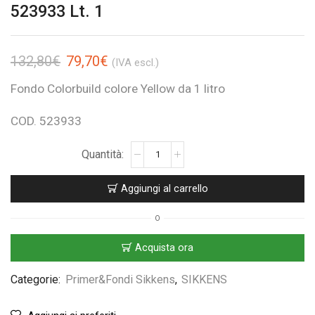
523933 Lt. 1
132,80
€
79,70
€
(IVA escl.)
Fondo Colorbuild colore Yellow da 1 litro
COD. 523933
Aggiungi al carrello
O
Acquista ora
Categorie:
Primer&Fondi Sikkens
,
SIKKENS