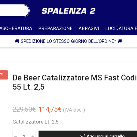
ASCHERATURA
PREPARAZIONE
ABRASIVI
LUCIDATURA E
🎁 SPEDIZIONE IN ITALIA GRATUITA PER
0%
De Beer Catalizzatore MS Fast Codi
55 Lt. 2,5
229,50
€
114,75
€
(IVA escl.)
Catalizzatore Lt. 2,5
Aggiungi al carrello