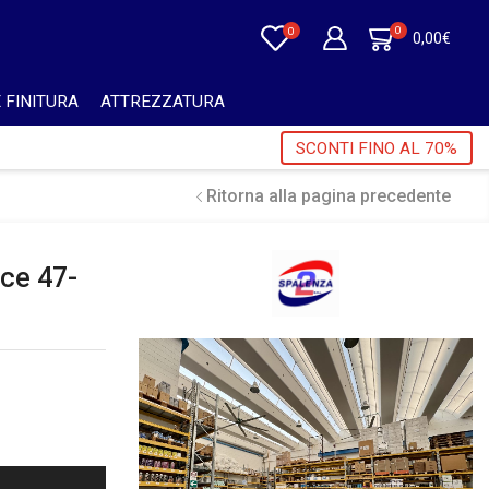
0
0
0,00
€
 FINITURA
ATTREZZATURA
 ORDINI SUPERIORI A 750€ + IVA 🎁
SCONTI FINO AL 70%
Ritorna alla pagina precedente
ce 47-