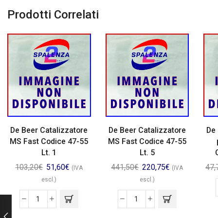
Prodotti Correlati
De Beer Catalizzatore
De Beer Catalizzatore
De 
MS Fast Codice 47-55
MS Fast Codice 47-55
Lt. 1
Lt. 5
103,20
€
51,60
€
441,50
€
220,75
€
47,
(IVA
(IVA
escl.)
escl.)