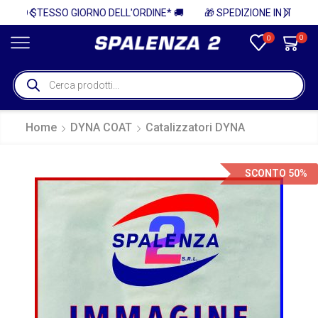
NE* 🚚
🎁 SPEDIZIONE IN ITALIA GRATUITA PER ORDINI SUPERIORI A 750€ + IVA 🎁
0
0
Home
DYNA COAT
Catalizzatori DYNA
SCONTO 50%