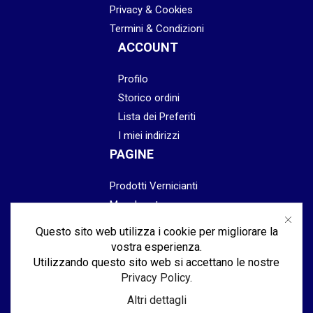
Privacy & Cookies
Termini & Condizioni
ACCOUNT
Profilo
Storico ordini
Lista dei Preferiti
I miei indirizzi
PAGINE
Prodotti Vernicianti
Mascheratura
Preparazione
Questo sito web utilizza i cookie per migliorare la
Abrasivi
vostra esperienza.
Lucidatura & Finitura
Utilizzando questo sito web si accettano le nostre
Privacy Policy
.
Attrezzatura
Altri dettagli