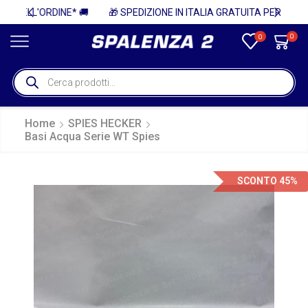
 🚚
🎁 SPEDIZIONE IN ITALIA GRATUITA PER ORDINI SUPERIORI A 750€ + IVA 🎁
0
0
Home
SPIES HECKER
Basi Acqua Serie WT Spies
SCONTO 45%