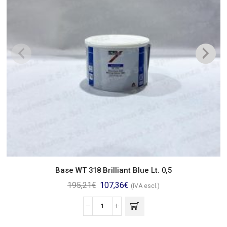
Base WT 318 Brilliant Blue Lt. 0,5
195,21
€
107,36
€
(IVA escl.)