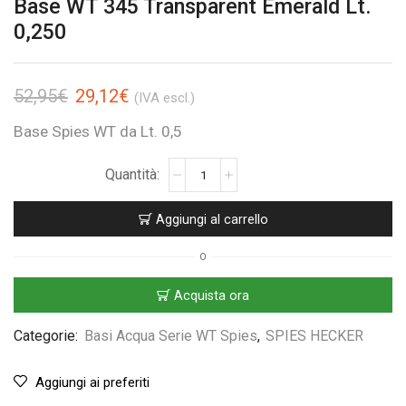
Base WT 345 Transparent Emerald Lt.
0,250
52,95
€
29,12
€
(IVA escl.)
Base Spies WT da Lt. 0,5
Aggiungi al carrello
O
Acquista ora
Categorie:
Basi Acqua Serie WT Spies
,
SPIES HECKER
Aggiungi ai preferiti