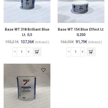
Base WT 318 Brilliant Blue
Base WT 154 Blue Effect Lt.
Lt. 0,5
0,250
195,21
€
107,36
€
166,90
€
91,79
€
(IVA escl.)
(IVA escl.)