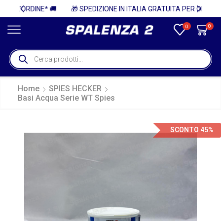
 🚚
🎁 SPEDIZIONE IN ITALIA GRATUITA PER ORDINI SUPERIORI A 750€ + IVA 🎁
0
0
Home
SPIES HECKER
Basi Acqua Serie WT Spies
SCONTO 45%