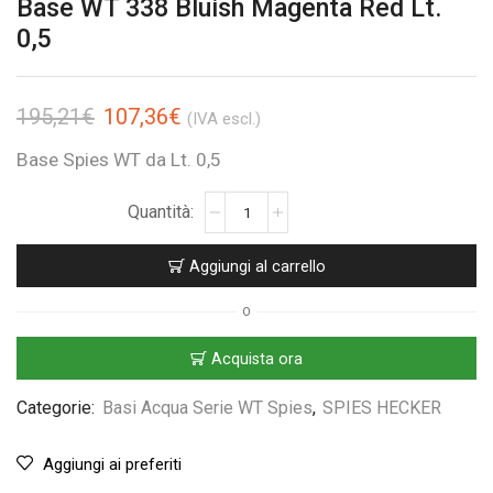
Base WT 338 Bluish Magenta Red Lt.
0,5
195,21
€
107,36
€
(IVA escl.)
Base Spies WT da Lt. 0,5
Aggiungi al carrello
O
Acquista ora
Categorie:
Basi Acqua Serie WT Spies
,
SPIES HECKER
Aggiungi ai preferiti