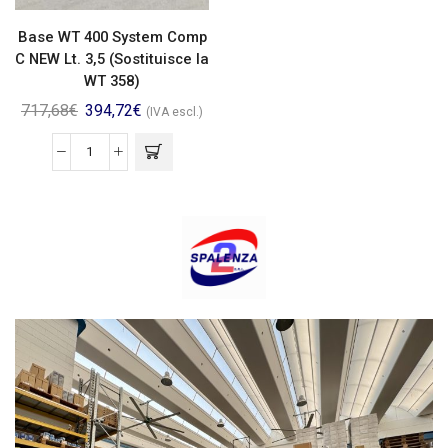
Base WT 400 System Comp
C NEW Lt. 3,5 (Sostituisce la
WT 358)
717,68
€
394,72
€
(IVA escl.)