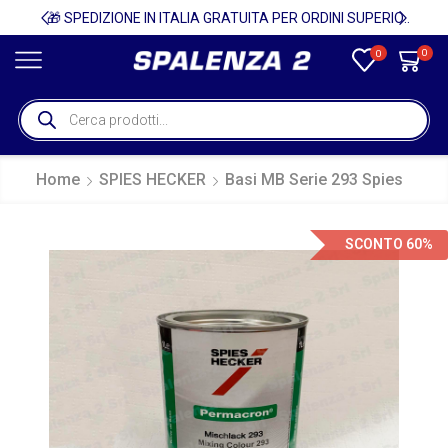
🚚
🎁 SPEDIZIONE IN ITALIA GRATUITA PER ORDINI SUPERIORI A 750€ + IVA 🎁
0
0
Home
SPIES HECKER
Basi MB Serie 293 Spies
SCONTO 60%