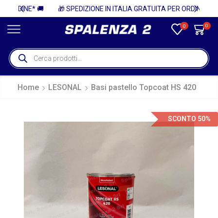
🚚
🎁 SPEDIZIONE IN ITALIA GRATUITA PER ORDINI SUPERIORI A 750€ + IVA 🎁
0
0
Home
LESONAL
Basi pastello Topcoat HS 420
SCONTO 50%