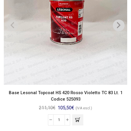
Base Lesonal Topcoat HS 420 Rosso Violetto TC 83 Lt. 1
Codice 525093
211,10
€
105,50
€
(IVA escl.)