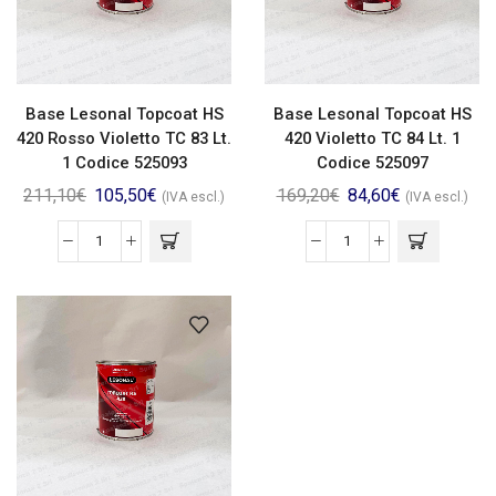
Base Lesonal Topcoat HS
Base Lesonal Topcoat HS
420 Rosso Violetto TC 83 Lt.
420 Violetto TC 84 Lt. 1
1 Codice 525093
Codice 525097
211,10
€
105,50
€
169,20
€
84,60
€
(IVA escl.)
(IVA escl.)