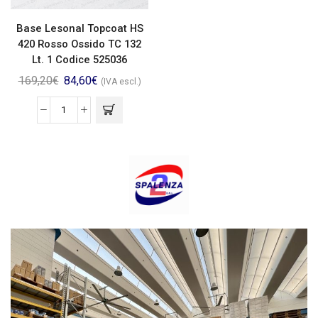
Base Lesonal Topcoat HS
420 Rosso Ossido TC 132
Lt. 1 Codice 525036
169,20
€
84,60
€
(IVA escl.)