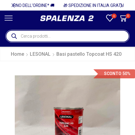
* 🚚
🎁 SPEDIZIONE IN ITALIA GRATUITA PER ORDINI SUPERIORI A 750€ + IVA 🎁
0
0
Home
LESONAL
Basi pastello Topcoat HS 420
SCONTO 50%