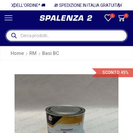
 🚚
🎁 SPEDIZIONE IN ITALIA GRATUITA PER ORDINI SUPERIORI A 750€ + IVA 🎁
0
0
Home
RM
Basi BC
SCONTO 45%