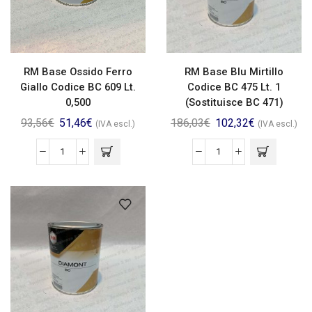
RM Base Ossido Ferro
RM Base Blu Mirtillo
Giallo Codice BC 609 Lt.
Codice BC 475 Lt. 1
0,500
(Sostituisce BC 471)
93,56
€
51,46
€
186,03
€
102,32
€
(IVA escl.)
(IVA escl.)