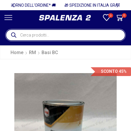
* 🚚
🎁 SPEDIZIONE IN ITALIA GRATUITA PER ORDINI SUPERIORI A 750€ + IVA 🎁
0
0
Home
RM
Basi BC
SCONTO 45%