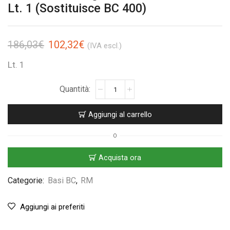
Lt. 1 (Sostituisce BC 400)
186,03
€
102,32
€
(IVA escl.)
Lt. 1
Aggiungi al carrello
O
Acquista ora
Categorie:
Basi BC
,
RM
Aggiungi ai preferiti