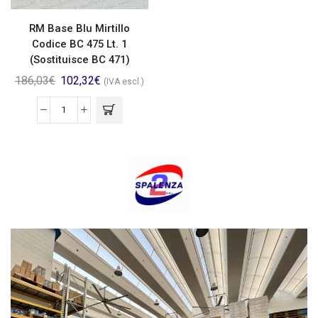
RM Base Blu Mirtillo
Codice BC 475 Lt. 1
(Sostituisce BC 471)
186,03
€
102,32
€
(IVA escl.)