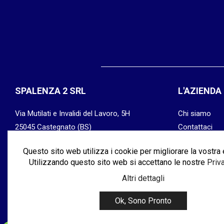
SPALENZA 2 SRL
L'AZIENDA
Via Mutilati e Invalidi del Lavoro, 5H
Chi siamo
25045 Castegnato (BS)
Contattaci
P.IVA: 03315770176
Privacy & Coo
Questo sito web utilizza i cookie per migliorare la vostra
SDI: M5UXCR1
Termini & Con
Utilizzando questo sito web si accettano le nostre
Priv
Altri dettagli
Ok, Sono Pronto
www.spalenza2srl.com