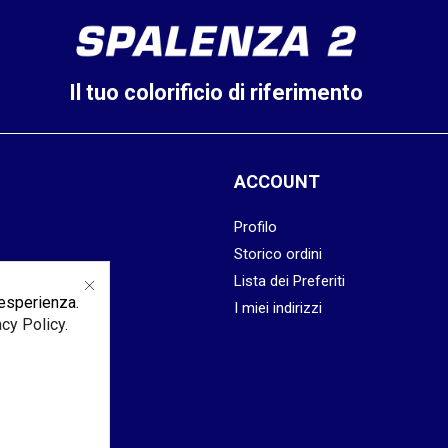
Il tuo colorificio di riferimento
ACCOUNT
Profilo
Storico ordini
kies
Lista dei Preferiti
 esperienza.
dizioni
I miei indirizzi
acy Policy
.