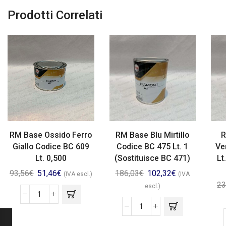
Prodotti Correlati
RM Base Ossido Ferro
RM Base Blu Mirtillo
R
Giallo Codice BC 609
Codice BC 475 Lt. 1
Ve
Lt. 0,500
(Sostituisce BC 471)
Lt
93,56
€
51,46
€
186,03
€
102,32
€
(IVA escl.)
(IVA
23
escl.)