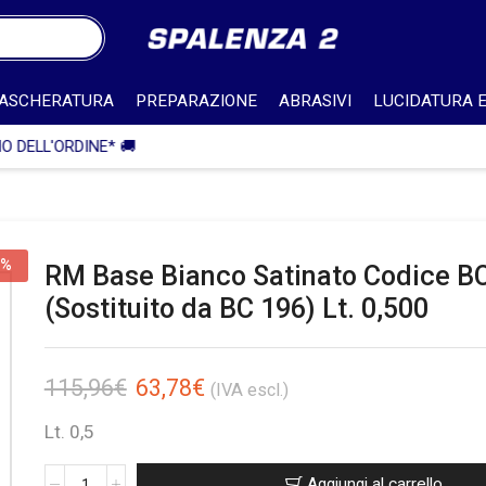
ASCHERATURA
PREPARAZIONE
ABRASIVI
LUCIDATURA E
🎁 SPEDIZIONE IN ITALIA GRATUITA PER ORDINI SUPERIORI A 750€ 
5%
RM Base Bianco Satinato Codice B
(Sostituito da BC 196) Lt. 0,500
115,96
€
63,78
€
(IVA escl.)
Lt. 0,5
Aggiungi al carrello