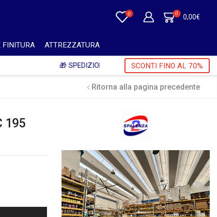
0
0
0,00
€
 FINITURA
ATTREZZATURA
+ IVA 🎁
SCONTI FINO AL 70%
Ritorna alla pagina precedente
C 195