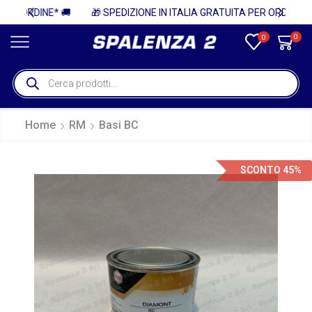
🚚
🎁 SPEDIZIONE IN ITALIA GRATUITA PER ORDINI SUPERIORI A 750€ + IVA 🎁
0
0
Home
RM
Basi BC
SCONTO 45%