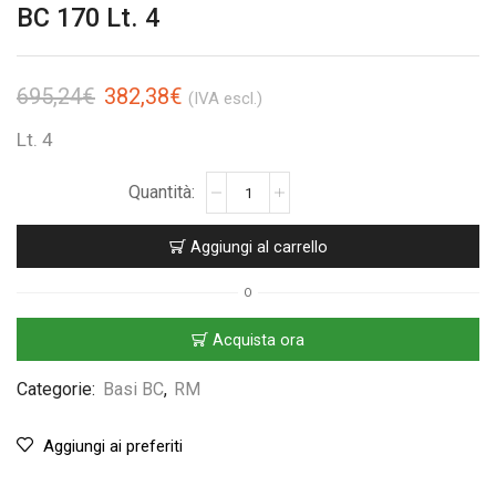
BC 170 Lt. 4
695,24
€
382,38
€
(IVA escl.)
Lt. 4
Aggiungi al carrello
O
Acquista ora
Categorie:
Basi BC
,
RM
Aggiungi ai preferiti