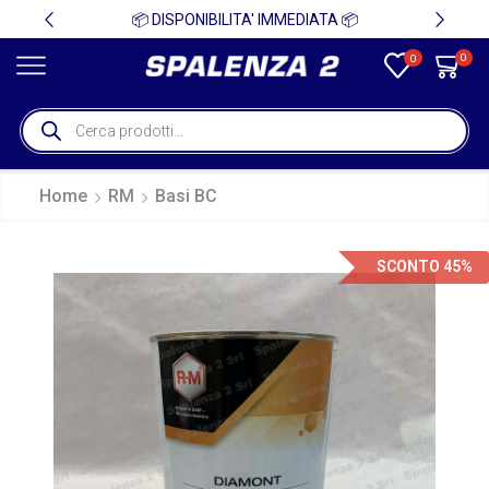
🎁 SPEDIZIONE IN ITALIA GRATUITA PER ORDINI SUPERIORI A 750€ + IVA 🎁
📦 DISPONIBILITA' IMMEDIATA 📦
0
0
Home
RM
Basi BC
SCONTO 45%