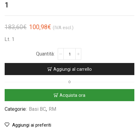
1
183,60
€
100,98
€
(IVA escl.)
Lt. 1
Aggiungi al carrello
O
Acquista ora
Categorie:
Basi BC
,
RM
Aggiungi ai preferiti