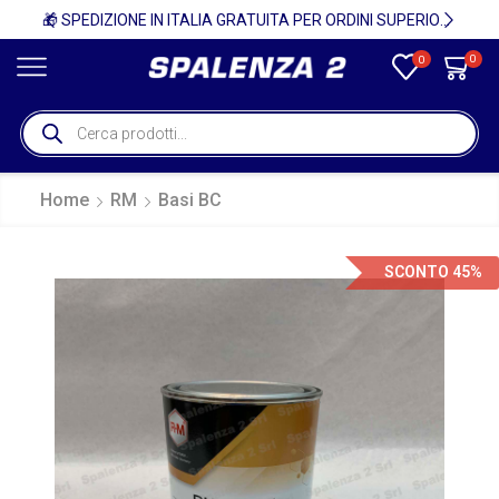
🚚
🎁 SPEDIZIONE IN ITALIA GRATUITA PER ORDINI SUPERIORI A 750€ + IVA 🎁
0
0
Home
RM
Basi BC
SCONTO 45%