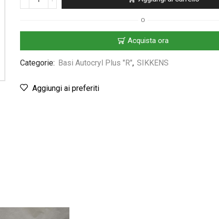
O
Acquista ora
Categorie:
Basi Autocryl Plus "R"
,
SIKKENS
Aggiungi ai preferiti