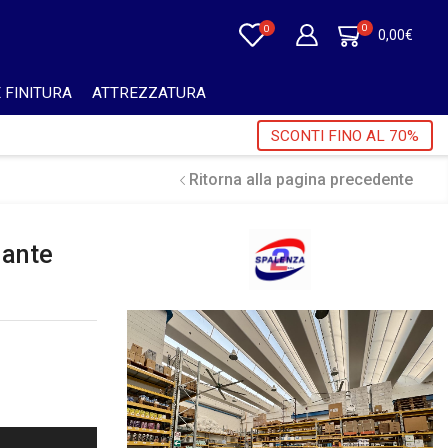
0
0
0,00
€
 FINITURA
ATTREZZATURA
50€ + IVA 🎁
SCONTI FINO AL 70%
Ritorna alla pagina precedente
lante