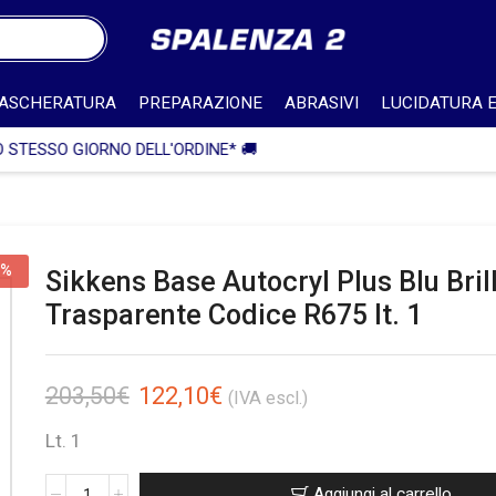
ASCHERATURA
PREPARAZIONE
ABRASIVI
LUCIDATURA E
🎁 SPEDIZIONE IN ITALIA GRATUITA PER ORDINI SUPERIORI A 7
0%
Sikkens Base Autocryl Plus Blu Bril
Trasparente Codice R675 lt. 1
203,50
€
122,10
€
(IVA escl.)
Lt. 1
Aggiungi al carrello