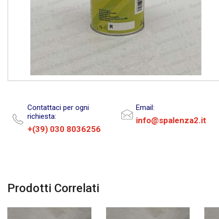
Contattaci per ogni
Email:
richiesta:
info@spalenza2.it
+(39) 030 8036256
Prodotti Correlati