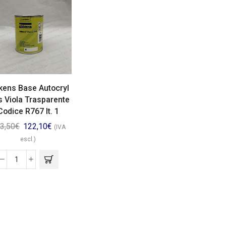
kens Base Autocryl
s Viola Trasparente
Codice R767 lt. 1
3,50
€
122,10
€
(IVA
escl.)