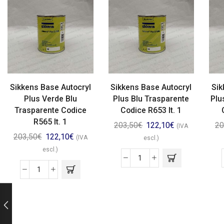
Sikkens Base Autocryl
Sikkens Base Autocryl
Sik
Plus Verde Blu
Plus Blu Trasparente
Plu
Trasparente Codice
Codice R653 lt. 1
R565 lt. 1
203,50
€
122,10
€
20
(IVA
203,50
€
122,10
€
(IVA
escl.)
escl.)