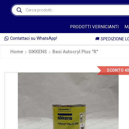
PRODOTTI VERNICIANTI
M
Contattaci su WhatsApp!
E* 🚚
Home
SIKKENS
Basi Autocryl Plus "R"
SCONTO 4