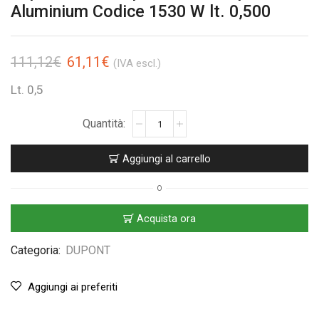
Aluminium Codice 1530 W lt. 0,500
111,12
€
61,11
€
(IVA escl.)
Lt. 0,5
Aggiungi al carrello
O
Acquista ora
Categoria:
DUPONT
Aggiungi ai preferiti