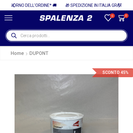
* 🚚
🎁 SPEDIZIONE IN ITALIA GRATUITA PER ORDINI SUPERIORI A 750€ + IVA 🎁
0
0
Home
DUPONT
SCONTO 45%