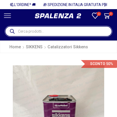
 🚚
🎁 SPEDIZIONE IN ITALIA GRATUITA PER ORDINI SUPERIORI A 750€ + IVA 🎁
0
0
Home
SIKKENS
Catalizzatori Sikkens
SCONTO 50%