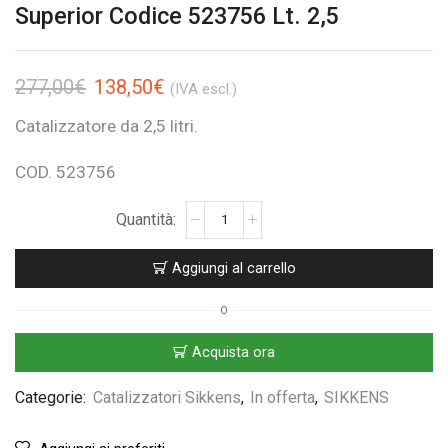
Superior Codice 523756 Lt. 2,5
277,00
€
138,50
€
(IVA escl.)
Catalizzatore da 2,5 litri.
COD. 523756
Aggiungi al carrello
O
Acquista ora
Categorie:
Catalizzatori Sikkens
,
In offerta
,
SIKKENS