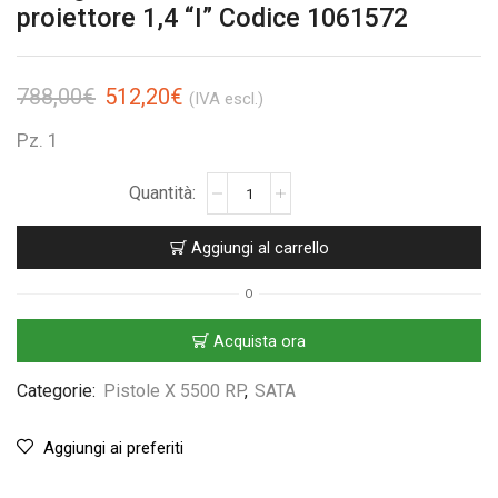
proiettore 1,4 “I” Codice 1061572
788,00
€
512,20
€
(IVA escl.)
Pz. 1
Aggiungi al carrello
O
Acquista ora
Categorie:
Pistole X 5500 RP
,
SATA
Aggiungi ai preferiti