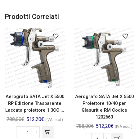
Prodotti Correlati
Aerografo SATA Jet X 5500
Aerografo SATA Jet X 5500
RP Edizione Trasparente
Proiettore 10/40 per
Laccata proiettore 1,3CC ...
Glasurit e RM Codice
1202663
788,00
€
512,20
€
(IVA escl.)
788,00
€
512,20
€
(IVA escl.)