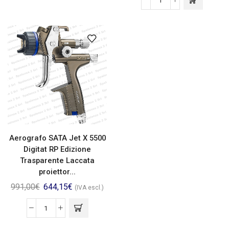
Aerografo SATA Jet X 5500
Digitat RP Edizione
Trasparente Laccata
proiettor...
991,00
€
644,15
€
(IVA escl.)