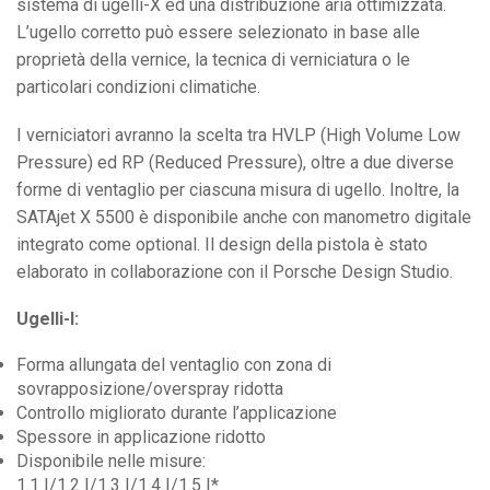
sistema di ugelli-X ed una distribuzione aria ottimizzata.
L’ugello corretto può essere selezionato in base alle
proprietà della vernice, la tecnica di verniciatura o le
particolari condizioni climatiche.
I verniciatori avranno la scelta tra HVLP (High Volume Low
Pressure) ed RP (Reduced Pressure), oltre a due diverse
forme di ventaglio per ciascuna misura di ugello. Inoltre, la
SATAjet X 5500 è disponibile anche con manometro digitale
integrato come optional. Il design della pistola è stato
elaborato in collaborazione con il Porsche Design Studio.
Ugelli-I:
Forma allungata del ventaglio con zona di
sovrapposizione/overspray ridotta
Controllo migliorato durante l’applicazione
Spessore in applicazione ridotto
Disponibile nelle misure:
1.1 I/1.2 I/1.3 I/1.4 I/1.5 I*