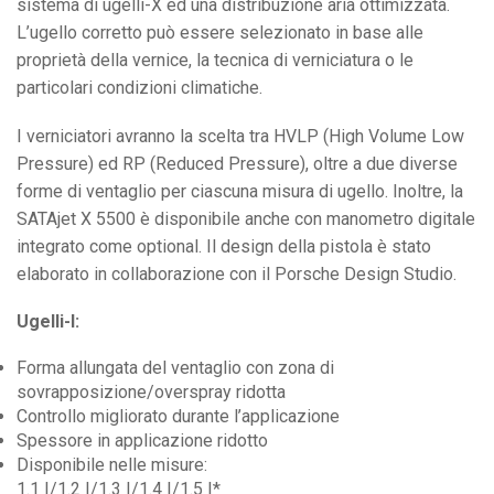
sistema di ugelli-X ed una distribuzione aria ottimizzata.
L’ugello corretto può essere selezionato in base alle
proprietà della vernice, la tecnica di verniciatura o le
particolari condizioni climatiche.
I verniciatori avranno la scelta tra HVLP (High Volume Low
Pressure) ed RP (Reduced Pressure), oltre a due diverse
forme di ventaglio per ciascuna misura di ugello. Inoltre, la
SATAjet X 5500 è disponibile anche con manometro digitale
integrato come optional. Il design della pistola è stato
elaborato in collaborazione con il Porsche Design Studio.
Ugelli-I:
Forma allungata del ventaglio con zona di
sovrapposizione/overspray ridotta
Controllo migliorato durante l’applicazione
Spessore in applicazione ridotto
Disponibile nelle misure:
1.1 I/1.2 I/1.3 I/1.4 I/1.5 I*