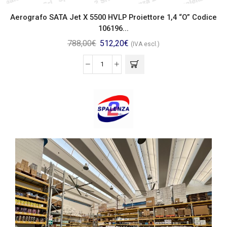
Aerografo SATA Jet X 5500 HVLP Proiettore 1,4 “O” Codice
106196...
788,00
€
512,20
€
(IVA escl.)