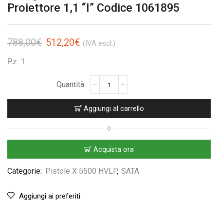
Proiettore 1,1 “I” Codice 1061895
788,00
€
512,20
€
(IVA escl.)
Pz. 1
Aggiungi al carrello
O
Acquista ora
Categorie:
Pistole X 5500 HVLP
,
SATA
Aggiungi ai preferiti