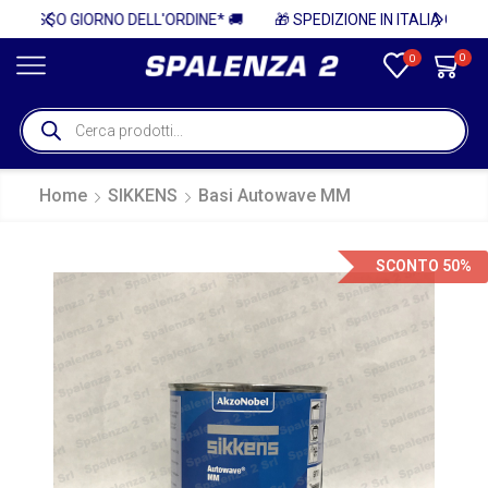
NE* 🚚
🎁 SPEDIZIONE IN ITALIA GRATUITA PER ORDINI SUPERIORI A 750€ + IVA 🎁
0
0
Home
SIKKENS
Basi Autowave MM
SCONTO 50%