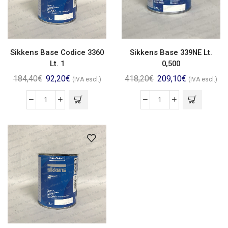
Sikkens Base Codice 3360
Sikkens Base 339NE Lt.
Lt. 1
0,500
184,40
€
92,20
€
418,20
€
209,10
€
(IVA escl.)
(IVA escl.)