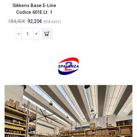
Sikkens Base E-Line
Codice 601E Lt. 1
184,40
€
92,20
€
(IVA escl.)