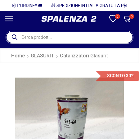
🚚
🎁 SPEDIZIONE IN ITALIA GRATUITA PER ORDINI SUPERIORI A 750€ + IVA 🎁
0
0
Home
GLASURIT
Catalizzatori Glasurit
SCONTO 30%