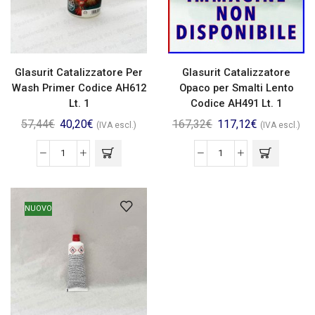
Glasurit Catalizzatore Per
Glasurit Catalizzatore
Wash Primer Codice AH612
Opaco per Smalti Lento
Lt. 1
Codice AH491 Lt. 1
57,44
€
40,20
€
167,32
€
117,12
€
(IVA escl.)
(IVA escl.)
NUOVO