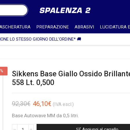
ASCHERATURA
PREPARAZIONE
ABRASIVI
LUCIDATURA E
🎁 SPEDIZIONE IN ITALIA GRATUITA PER ORDINI SUPERIORI A 75
0%
Sikkens Base Giallo Ossido Brillan
558 Lt. 0,500
92,30
€
46,10
€
(IVA escl.)
Base Autowave MM da 0,5 litri.
Aggiungi al carrello