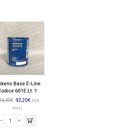
kkens Base E-Line
Codice 601E Lt. 1
84,40
€
92,20
€
(IVA
escl.)