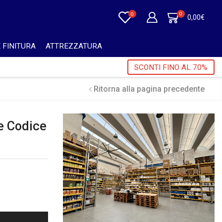
0
0
0,00
€
 FINITURA
ATTREZZATURA
0€ + IVA 🎁
SCONTI FINO AL 70%
Ritorna alla pagina precedente
te Codice