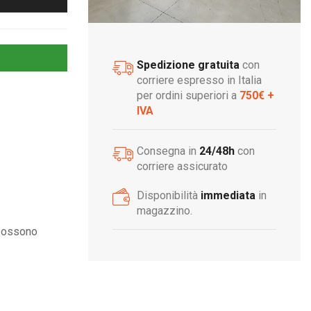
Spedizione gratuita
con
corriere espresso in Italia
per ordini superiori a
750€ +
IVA
Consegna in
24/48h
con
corriere assicurato
Disponibilità
immediata
in
magazzino.
 possono