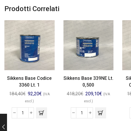
Prodotti Correlati
Sikkens Base Codice
Sikkens Base 339NE Lt.
Si
3360 Lt. 1
0,500
184,40
€
92,20
€
418,20
€
209,10
€
1
(IVA
(IVA
escl.)
escl.)