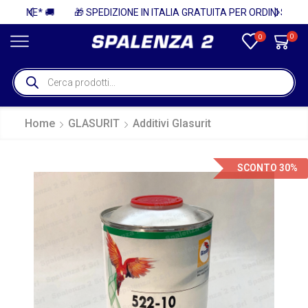
🚚
🎁 SPEDIZIONE IN ITALIA GRATUITA PER ORDINI SUPERIORI A 750€ + IVA 🎁
0
0
Home
GLASURIT
Additivi Glasurit
SCONTO 30%