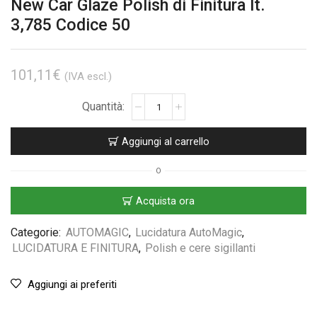
New Car Glaze Polish di Finitura lt.
3,785 Codice 50
101,11
€
(IVA escl.)
Aggiungi al carrello
O
Acquista ora
Categorie:
AUTOMAGIC
,
Lucidatura AutoMagic
,
LUCIDATURA E FINITURA
,
Polish e cere sigillanti
Aggiungi ai preferiti