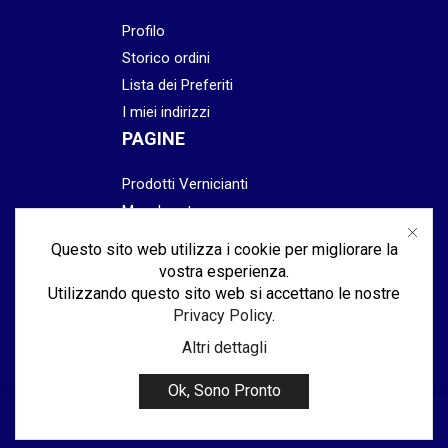
Profilo
Storico ordini
Lista dei Preferiti
I miei indirizzi
PAGINE
Prodotti Vernicianti
Mascheratura
Preparazione
Questo sito web utilizza i cookie per migliorare la
Abrasivi
vostra esperienza.
Lucidatura & Finitura
Utilizzando questo sito web si accettano le nostre
Privacy Policy
.
Attrezzatura
Altri dettagli
Ok, Sono Pronto
www.spalenza2srl.com
0