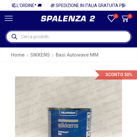
🚚
🎁 SPEDIZIONE IN ITALIA GRATUITA PER ORDINI SUPERIORI A 750€ + IVA 🎁
0
0
Home
SIKKENS
Basi Autowave MM
SCONTO 50%