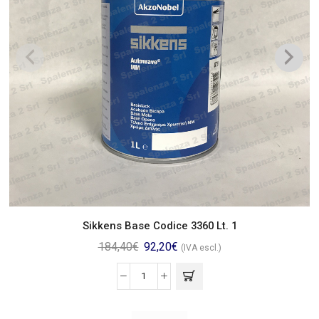
Sikkens Base Codice 3360 Lt. 1
184,40
€
92,20
€
(IVA escl.)