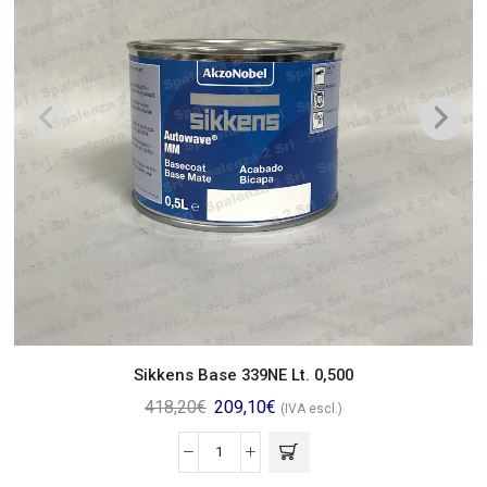
Sikkens Base 339NE Lt. 0,500
418,20
€
209,10
€
(IVA escl.)