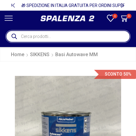
🚚
🎁 SPEDIZIONE IN ITALIA GRATUITA PER ORDINI SUPERIORI A 750€ + IVA 🎁
0
0
Home
SIKKENS
Basi Autowave MM
SCONTO 50%