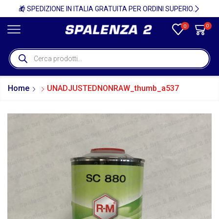
🚚
🎁 SPEDIZIONE IN ITALIA GRATUITA PER ORDINI SUPERIORI A 750€ + IVA 🎁
0
0
Home
UNADJUSTEDNONRAW_thumb_a537