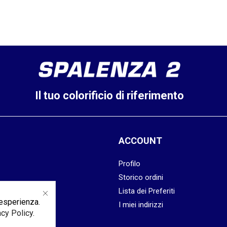
Il tuo colorificio di riferimento
ACCOUNT
Profilo
Storico ordini
kies
Lista dei Preferiti
 esperienza.
dizioni
I miei indirizzi
acy Policy
.