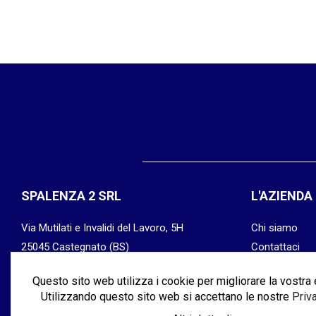
SPALENZA 2 SRL
L'AZIENDA
Via Mutilati e Invalidi del Lavoro, 5H
Chi siamo
25045 Castegnato (BS)
Contattaci
P.IVA: 03315770176
Privacy & Coo
Questo sito web utilizza i cookie per migliorare la vostra
SDI: M5UXCR1
Termini & Con
Utilizzando questo sito web si accettano le nostre
Priv