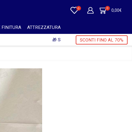
0
0
0,00
€
 FINITURA
ATTREZZATURA
+ IVA 🎁
SCONTI FINO AL 70%