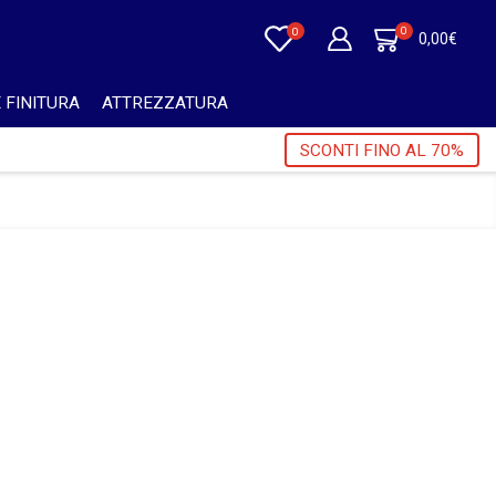
0
0
0,00
€
 FINITURA
ATTREZZATURA
TUITA PER ORDINI SUPERIORI A 750€ + IVA 🎁
SCONTI FINO AL 70%