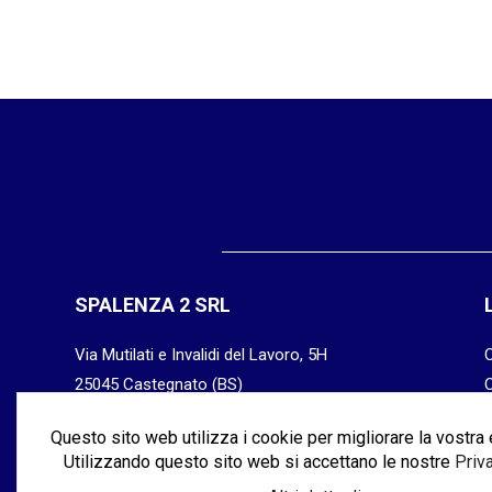
SPALENZA 2 SRL
Via Mutilati e Invalidi del Lavoro, 5H
25045 Castegnato (BS)
P.IVA: 03315770176
Questo sito web utilizza i cookie per migliorare la vostra
SDI: M5UXCR1
Utilizzando questo sito web si accettano le nostre
Priv