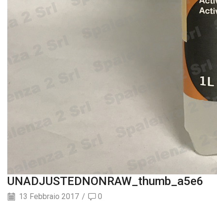
UNADJUSTEDNONRAW_thumb_a5e6
13 Febbraio 2017
/
0