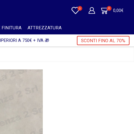
0
0
0,00
€
 FINITURA
ATTREZZATURA
A 🎁
SCONTI FINO AL 70%