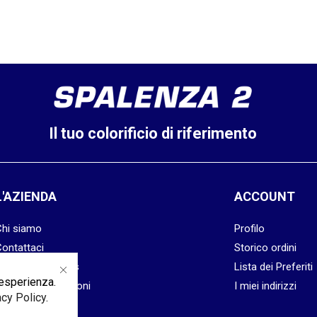
Il tuo colorificio di riferimento
L'AZIENDA
ACCOUNT
Chi siamo
Profilo
Contattaci
Storico ordini
Privacy & Cookies
Lista dei Preferiti
 esperienza.
Termini & Condizioni
I miei indirizzi
acy Policy
.